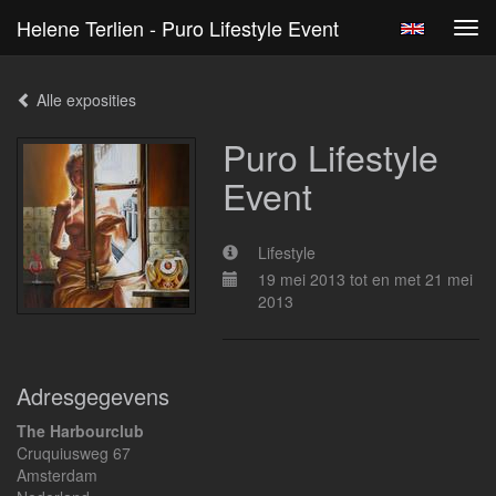
Helene Terlien - Puro Lifestyle Event
Tog
navi
Alle exposities
Puro Lifestyle
Event
Lifestyle
19 mei 2013 tot en met 21 mei
2013
Adresgegevens
The Harbourclub
Cruquiusweg 67
Amsterdam