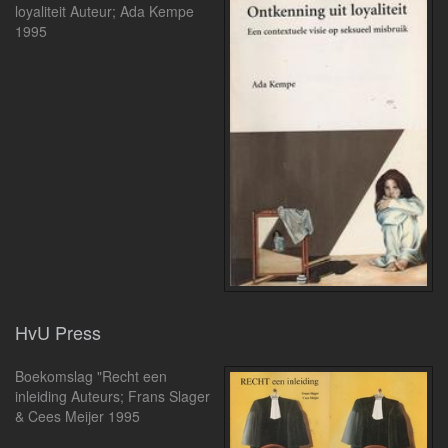
loyaliteit Auteur; Ada Kempe
1995
HvU Press
Boekomslag "Recht een
inleiding Auteurs; Frans Slager
& Cees Meijer 1995