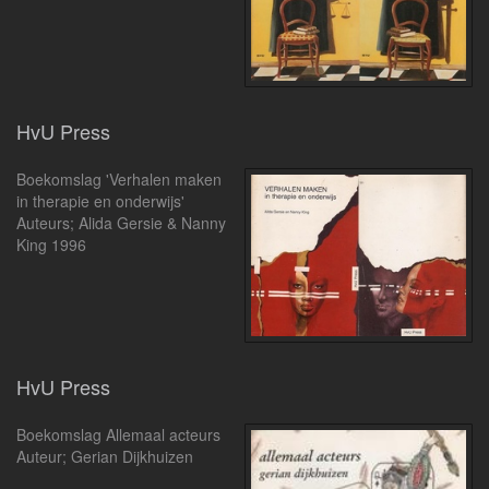
HvU Press
Boekomslag 'Verhalen maken
in therapie en onderwijs'
Auteurs; Alida Gersie & Nanny
King 1996
HvU Press
Boekomslag Allemaal acteurs
Auteur; Gerian Dijkhuizen