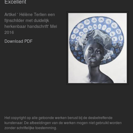
Excellent
Artikel ' Hélène Terlien een
fijnschilder met duidelijk
herkenbaar handschrift' Mei
2016
Download PDF
Het copyright op alle getoonde werken berust bij de desbetreffende
kunstenaar. De afbeeldingen van de werken mogen niet gebruikt worden
zonder schriftelijke toestemming.