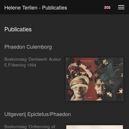
Helene Terlien - Publicaties
Tog
navi
Publicaties
Phaedon Culemborg
Boekomslag 'Denkwerk' Auteur
E.P.Veening 1994
Uitgeverij Epictetus/Phaedon
Boekomslag 'Ontkenning uit