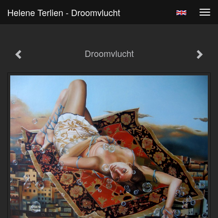
Helene Terlien - Droomvlucht
Tog
navi
Droomvlucht