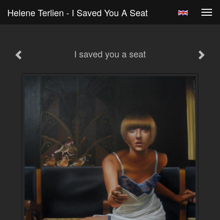
Helene Terlien - I Saved You A Seat
Tog
navi
I saved you a seat