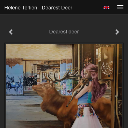
Helene Terlien - Dearest Deer
Tog
navi
Dearest deer