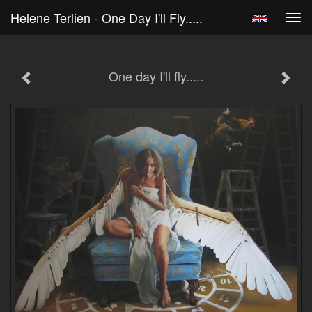
Helene Terlien - One Day I'll Fly.....
Tog
navi
One day I'll fly.....